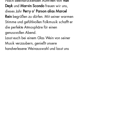
Nach beeindruckenden Auftritten von 
Van 
Deyk
 und 
Marvin Scondo
 freuen wir uns, 
dieses Jahr 
Perry o’ Parson alias Marcel 
Rein
 begrüßen zu dürfen. Mit seiner warmen 
Stimme und gefühlvollen Folkmusik schafft er 
die perfekte Atmosphäre für einen 
genussvollen Abend.
Lasst euch bei einem Glas Wein von seiner 
Musik verzaubern, genießt unsere 
handverlesene Weinauswahl und lasst uns 
gemeinsam den Bergsträßer Weinfrühling 
feiern!
🎫 
Tickets gibt es ab sofort bei uns im 
Weinhandel oder online.
Wir freuen uns auf 
euch!
Mehr anzeigen