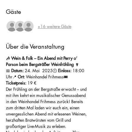
Gäste
+16 weitere Gäste
Über die Veranstaltung
🎶 Wein & Folk – Ein Abend mit Perry o’ 
Parson beim Bergsträßer Weinfrühling 🍷
📅 
Datum:
 24. Mai  2025🕕 
Einlass:
 18:00 
Uhr📍 
Ort:
 Weinhandel Frihmess🎟 
Ticketpreis:
 19 €
Der Frühling an der Bergstraße erwacht – und 
mit ihm kehrt ein musikalischer Genussabend 
in den Weinhandel Frihmess zurück! Bereits 
zum dritten Mal laden wir euch ein, einen 
unvergesslichen Abend mit erlesenen Weinen, 
herzhaften Bratwürsten vom Grill und 
großartiger Live-Musik zu erleben.