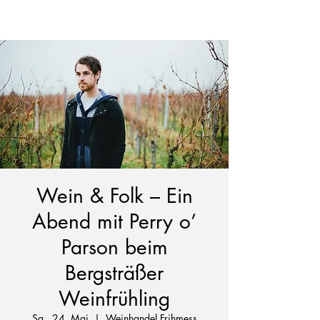
Wein & Folk – Ein
Abend mit Perry o’
Parson beim
Bergsträßer
Weinfrühling
Sa., 24. Mai
  |  
Weinhandel Frihmess