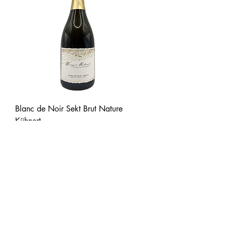
Blanc de Noir Sekt Brut Nature
Kühnert
Preis
12,90 €
inkl. MwSt.
|
zzgl. Versand
Neuheit