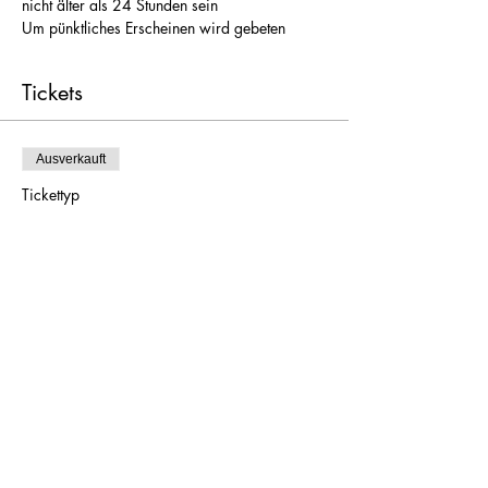
nicht älter als 24 Stunden sein
Um pünktliches Erscheinen wird gebeten
Tickets
Ausverkauft
Tickettyp
Weinprobe Frihmess 8.7.2021
Preis
85,00 €
Diese Veranstaltung ist ausverkauft