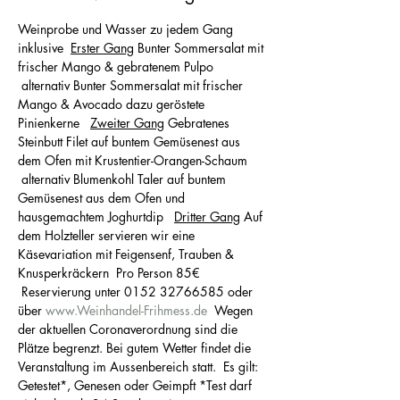
Weinprobe und Wasser zu jedem Gang 
inklusive  
Erster Gang
 Bunter Sommersalat mit 
frischer Mango & gebratenem Pulpo 
 alternativ Bunter Sommersalat mit frischer 
Mango & Avocado dazu geröstete 
Pinienkerne   
Zweiter Gang
 Gebratenes 
Steinbutt Filet auf buntem Gemüsenest aus 
dem Ofen mit Krustentier-Orangen-Schaum 
 alternativ Blumenkohl Taler auf buntem 
Gemüsenest aus dem Ofen und 
hausgemachtem Joghurtdip   
Dritter Gang
 Auf 
dem Holzteller servieren wir eine 
Käsevariation mit Feigensenf, Trauben & 
Knusperkräckern  Pro Person 85€ 
 Reservierung unter 0152 32766585 oder 
über 
www.Weinhandel-Frihmess.de
  Wegen 
der aktuellen Coronaverordnung sind die 
Plätze begrenzt. Bei gutem Wetter findet die 
Veranstaltung im Aussenbereich statt.  Es gilt: 
Getestet*, Genesen oder Geimpft *Test darf 