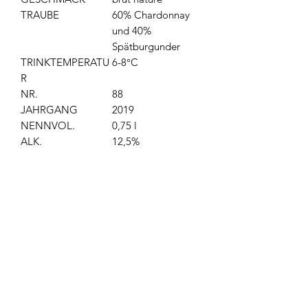
TRAUBE
60% Chardonnay
und 40%
Spätburgunder
TRINKTEMPERATU
6-8°C
R
NR.
88
JAHRGANG
2019
NENNVOL.
0,75 l
ALK.
12,5%
Produktrezensionen
★
★
★
★
★
0
0