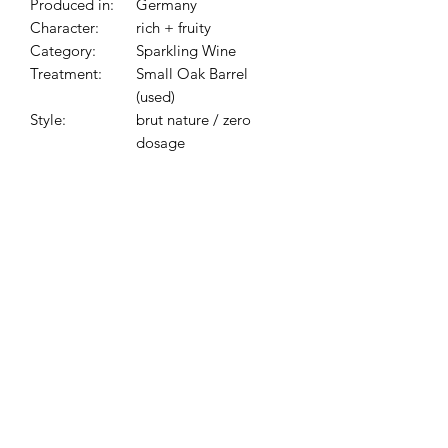
Produced in:
Germany
Character:
rich + fruity
Category:
Sparkling Wine
Treatment:
Small Oak Barrel
(used)
Style:
brut nature / zero
dosage
Food Pairing:
Fish, Shellfish
Cultivation:
Nature-orientated
Quality:
Quality Sparkling Wine
(Sekt)
Produktrezensionen
★
★
★
★
★
0
0