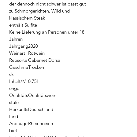
der dennoch nicht schwer ist passt gut
zu Schmorgerichten, Wild und
klassischem Steak
enthält Sulfite
Keine Lieferung an Personen unter 18
Jahren
Jahrgang
2020
Weinart
Rotwein
Rebsorte
Cabernet Dorsa
Geschma
Trocken
ck
Inhalt/M
0,75l
enge
Qualitäts
Qualitätswein
stufe
Herkunfts
Deutschland
land
Anbauge
Rheinhessen
biet