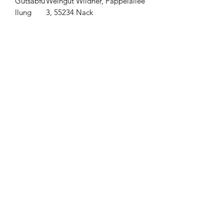
Gutsabfü
Weingut Wildner, Pappelallee
llung
3, 55234 Nack
Alkohol
13% vol Alk.
Allergen
Enthält Sulfite
e
Produktrezensionen
★
★
★
★
★
0
0
Im Moment sind keine Bewertungen
vorhanden. Schau bald wieder
vorbei!