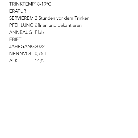
TRINKTEMP
18-19°C
ERATUR
SERVIEREM
2 Stunden vor dem Trinken
PFEHLUNG
öffnen und dekantieren
ANNBAUG
Pfalz
EBIET
JAHRGANG
2022
NENNVOL.
0,75 l
ALK.
14%
Produktrezensionen
★
★
★
★
★
0
0