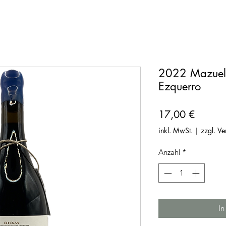
2022 Mazuelo
Ezquerro
Preis
17,00 €
inkl. MwSt.
|
zzgl. V
Anzahl
*
In