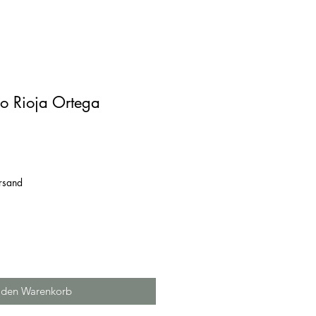
 Rioja Ortega
ersand
 den Warenkorb