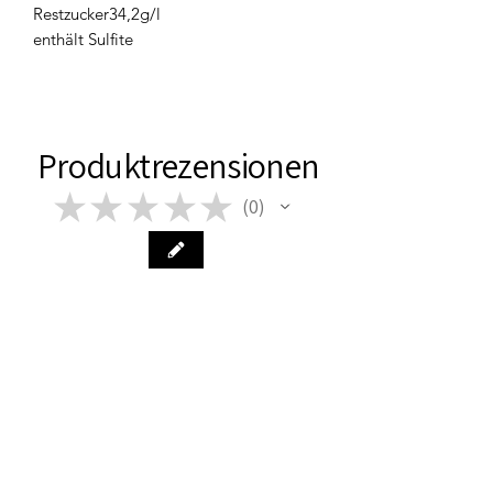
Restzucker34,2g/l
enthält Sulfite
Produktrezensionen
★
★
★
★
★
0
0
Im Moment sind keine Bewertungen
vorhanden. Schau bald wieder
vorbei!