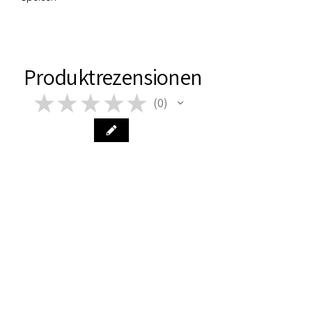
Produktrezensionen
★
★
★
★
★
0
0
Im Moment sind keine Bewertungen
vorhanden. Schau bald wieder
vorbei!