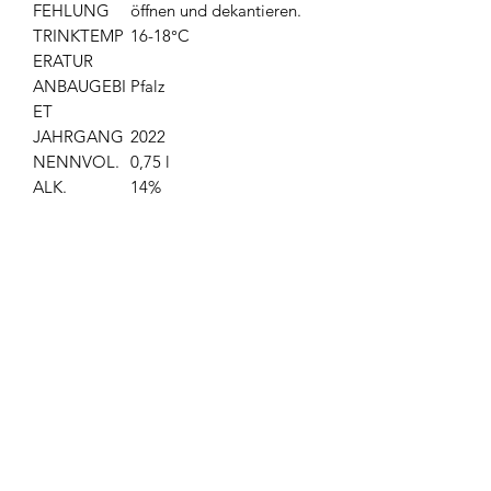
FEHLUNG
öffnen und dekantieren.
TRINKTEMP
16-18°C
ERATUR
ANBAUGEBI
Pfalz
ET
JAHRGANG
2022
NENNVOL.
0,75 l
ALK.
14%
Produktrezensionen
★
★
★
★
★
0
0
Im Moment sind keine Bewertungen