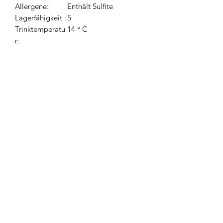
Allergene:
Enthält Sulfite
Lagerfähigkeit :
5
Trinktemperatu
14 ° C
r:
Produktrezensionen
★
★
★
★
★
0
0
Im Moment sind keine Bewertungen
vorhanden. Schau bald wieder
vorbei!