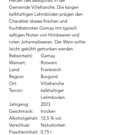
Herzen des Beaujolais in der
Gemeinde Villefranche. Die kargen
kalkhaltigen Lehmböden prägen den
Charakter dieses frischen und
fruchtbetonten Gamay mit typisch
saftigen Noten von Himbeeren und
roten Johannsibeeren. Der Wein sollte
leicht gekühlt getrunken werden.
Rebsorte(n):
Gamay
Weinart:
Rotwein
Land:
Frankreich
Region:
Burgund
Ort:
Villefranche
Terroir:
kalkhaltiger
Lehmboden
Jahrgang:
2023
Geschmack:
trocken
Alkoholgehalt:
12,5 % vol.
Verschluss:
Naturkorken
Flascheninhalt:
0,75 l