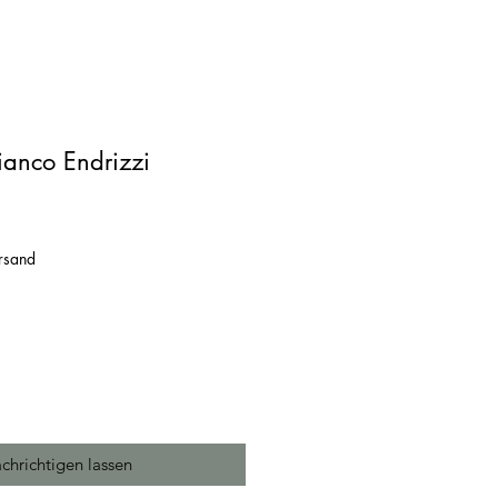
ianco Endrizzi
ersand
chrichtigen lassen