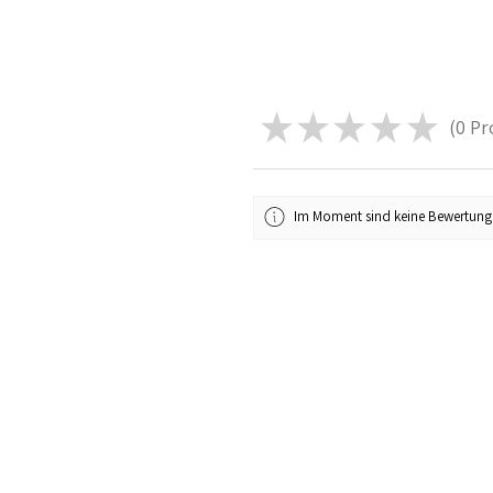
★
★
★
★
★
0
Pr
0
Im Moment sind keine Bewertung