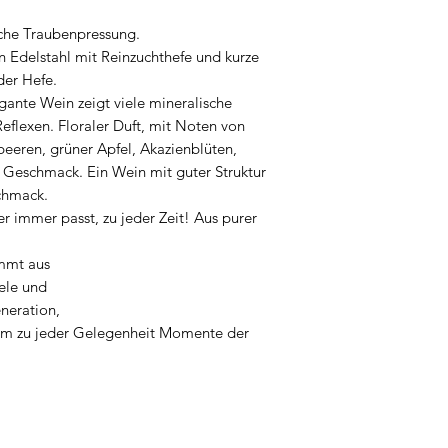
che Traubenpressung.
n Edelstahl mit Reinzuchthefe und kurze
der Hefe.
gante Wein zeigt viele mineralische
eflexen. Floraler Duft, mit Noten von
eeren, grüner Apfel, Akazienblüten,
 Geschmack. Ein Wein mit guter Struktur
chmack.
 immer passt, zu jeder Zeit! Aus purer
mmt aus
ele und
neration,
 um zu jeder Gelegenheit Momente der