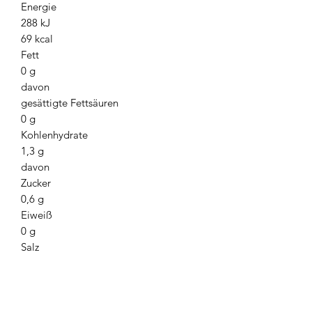
Energie
288 kJ
69 kcal
Fett
0 g
davon
gesättigte Fettsäuren
0 g
Kohlenhydrate
1,3 g
davon
Zucker
0,6 g
Eiweiß
0 g
Salz
0 g