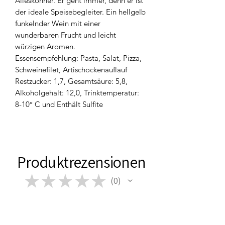
Alleskönner. Er geht immer, denn er ist
der ideale Speisebegleiter. Ein hellgelb
funkelnder Wein mit einer
wunderbaren Frucht und leicht
würzigen Aromen.
Essensempfehlung: Pasta, Salat, Pizza,
Schweinefilet, Artischockenauflauf
Restzucker: 1,7, Gesamtsäure: 5,8,
Alkoholgehalt: 12,0, Trinktemperatur:
8-10° C und Enthält Sulfite
Produktrezensionen
★
★
★
★
★
0
0