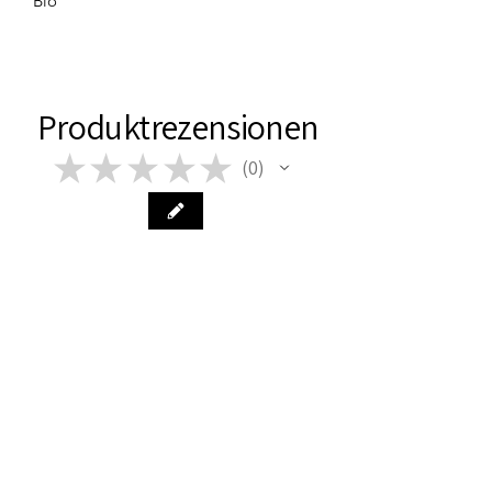
Bio
Produktrezensionen
★
★
★
★
★
0
0
Im Moment sind keine Bewertungen
vorhanden. Schau bald wieder
vorbei!