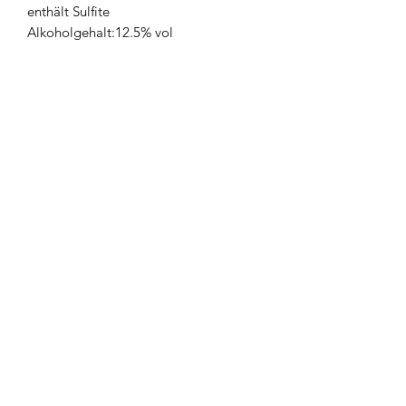
enthält Sulfite
Alkoholgehalt:12.5% vol
Produktrezensionen
★
★
★
★
★
0
0
Im Moment sind keine Bewertungen
vorhanden. Schau bald wieder
vorbei!