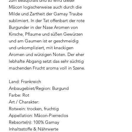
zum Beaujolais und so wird dieser
Mâcon logischerweise auch durch die
Milde und Zartheit der Gamay Traube
sublimiert. In der Tat offenbart der rote
Burgunder in der Nase Aromen von
Kirsche, Pflaume und süßen Gewürzen
und am Gaumen ist er geschmeidig
und unkompliziert, mit knackigen
Aromen und würzigen Noten. Der eher
lebhafte Abgang setzt das sehr süchtig
machenden Frucht aroma voll in Szene.
Land: Frankreich
Anbaugebiet/Region: Burgund
Farbe: Rot
Art / Charakter:
Rotwein: trocken, fruchtig
Appellation: Mâcon-Pierreclos
Rebsorte(n): 100% Gamay
Inhaltsstoffe & Nährwerte