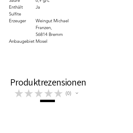
Säure
6,9 g/L
Enthält
Ja
Sulfite
Erzeuger
Weingut Michael
Franzen,
56814 Bremm
Anbaugebiet
Mosel
Produktrezensionen
★
★
★
★
★
0
0
Im Moment sind keine Bewertungen