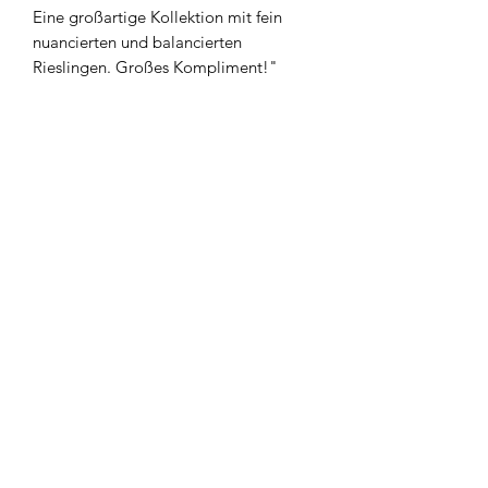
Eine großartige Kollektion mit fein
nuancierten und balancierten
Rieslingen. Großes Kompliment!"
Produktrezensionen
★
★
★
★
★
0
0
Im Moment sind keine Bewertungen
vorhanden. Schau bald wieder
vorbei!