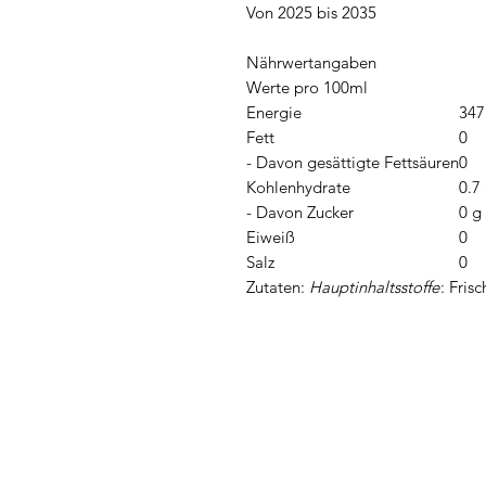
Von 2025 bis 2035
Nährwertangaben
Werte pro 100ml
Energie
347
Fett
0
- Davon gesättigte Fettsäuren
0
Kohlenhydrate
0.7
- Davon Zucker
0 g
Eiweiß
0
Salz
0
Zutaten:
Hauptinhaltsstoffe
: Fris