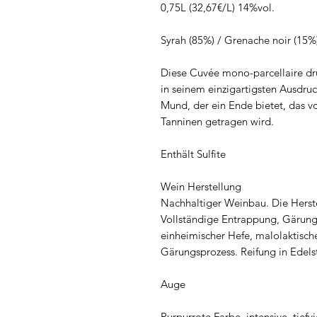
0,75L (32,67€/L) 14%vol.
Syrah (85%) / Grenache noir (15%
Diese Cuvée mono-parcellaire drüc
in seinem einzigartigsten Ausdruck
Mund, der ein Ende bietet, das v
Tanninen getragen wird.
Enthält Sulfite
Wein Herstellung
Nachhaltiger Weinbau. Die Herst
Vollständige Entrappung, Gärung
einheimischer Hefe, malolaktisc
Gärungsprozess. Reifung in Edelsta
Auge
Purpurrote Farbe, intensive, tiefvi