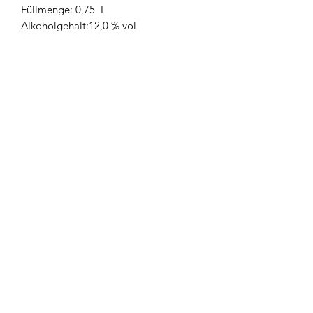
Füllmenge: 0,75 L
Alkoholgehalt:12,0 % vol
Restzucker: 7,8 g/L
Säure: 6,6 g/L
Allergene: Enthält Sulfite
Produktrezensionen
★
★
★
★
★
0
0
Im Moment sind keine Bewertungen
vorhanden. Schau bald wieder
vorbei!