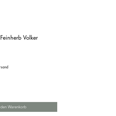
Feinherb Volker
ersand
 den Warenkorb