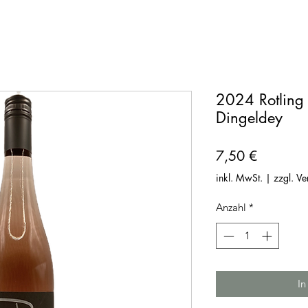
2024 Rotling 
Dingeldey
Preis
7,50 €
inkl. MwSt.
|
zzgl. V
Anzahl
*
In