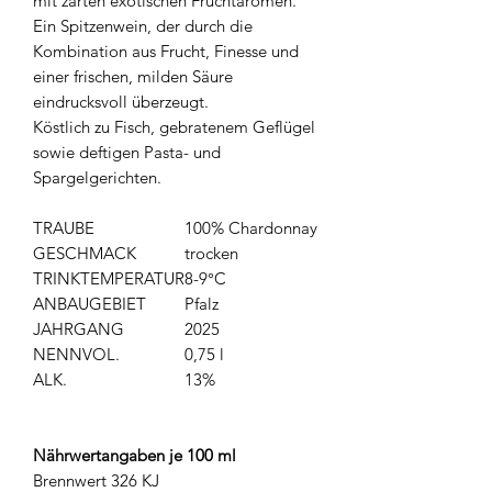
mit zarten exotischen Fruchtaromen.
Ein Spitzenwein, der durch die
Kombination aus Frucht, Finesse und
einer frischen, milden Säure
eindrucksvoll überzeugt.
Köstlich zu Fisch, gebratenem Geflügel
sowie deftigen Pasta- und
Spargelgerichten.
TRAUBE
100% Chardonnay
GESCHMACK
trocken
TRINKTEMPERATUR
8-9°C
ANBAUGEBIET
Pfalz
JAHRGANG
2025
NENNVOL.
0,75 l
ALK.
13%
Nährwertangaben je 100 ml
Brennwert 326 KJ