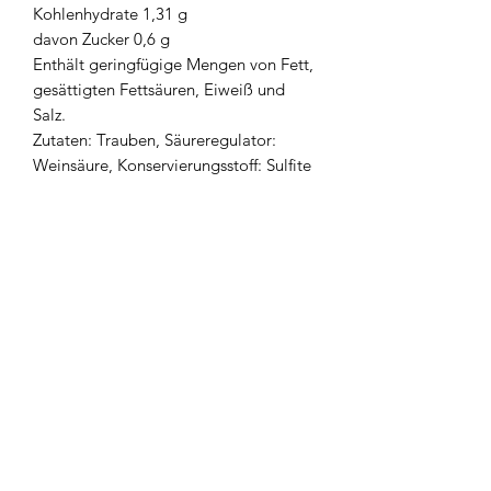
Kohlenhydrate 1,31 g
davon Zucker 0,6 g
Enthält geringfügige Mengen von Fett,
gesättigten Fettsäuren, Eiweiß und
Salz.
Zutaten: Trauben, Säureregulator:
Weinsäure, Konservierungsstoff: Sulfite
Produktrezensionen
★
★
★
★
★
0
0
Im Moment sind keine Bewertungen
vorhanden. Schau bald wieder