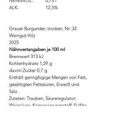
NENNVOL.
0,75 l
ALK.
12,5%
Grauer Burgunder, trocken, Nr. 32
Weingut Hilz
2025
Nährwertangaben je 100 ml
Brennwert 313 kJ
Kohlenhydrate 1,29 g
davon Zucker 0,7 g
Enthält geringfügige Mengen von Fett,
gesättigten Fettsäuren, Eiweiß und
Salz.
Zutaten: Trauben, Säureregulator:
Weinsäure, Konservierungsstoff: Sulfite