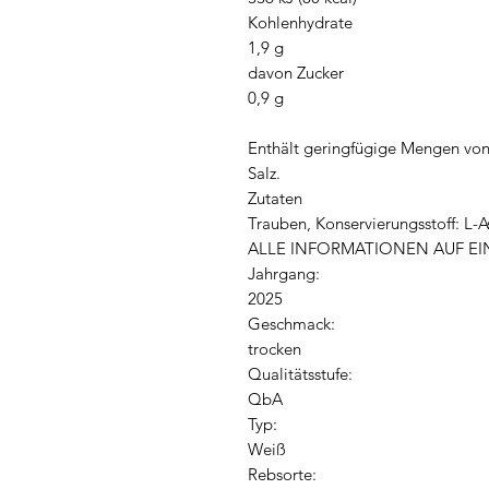
Kohlenhydrate
1,9 g
davon Zucker
0,9 g
Enthält geringfügige Mengen von 
Salz.
Zutaten
Trauben, Konservierungsstoff: L-A
ALLE INFORMATIONEN AUF EIN
Jahrgang:
2025
Geschmack:
trocken
Qualitätsstufe:
QbA
Typ:
Weiß
Rebsorte: