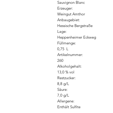
Sauvignon Blanc
Erzeuger:
Weingut Amthor
Anbaugebiet:
Hessische Bergstraße
Lage:
Heppenheimer Eckweg
Füllmenge:
0,75 L
Artikelnummer:
260
Alkoholgehalt:
13,0 % vol
Restzucker:
8,8 g/L
Säure:
7,0 g/L
Allergene:
Enthält Sulfite