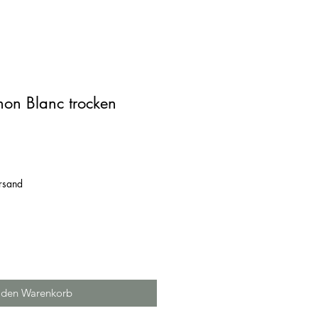
on Blanc trocken
ersand
 den Warenkorb