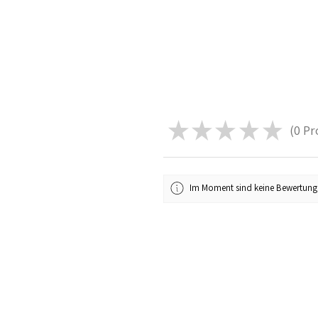
★
★
★
★
★
0
Pr
0
Im Moment sind keine Bewertung