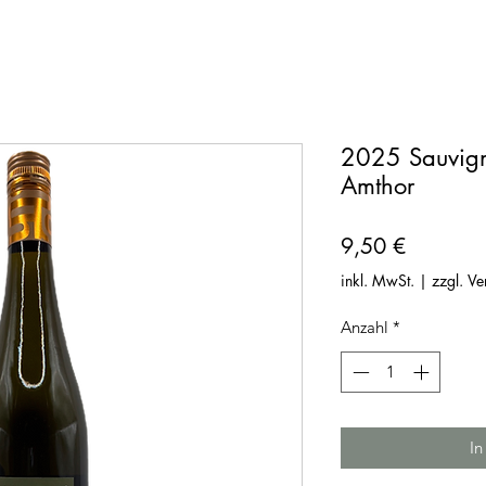
2025 Sauvign
Amthor
Preis
9,50 €
inkl. MwSt.
|
zzgl. V
Anzahl
*
In