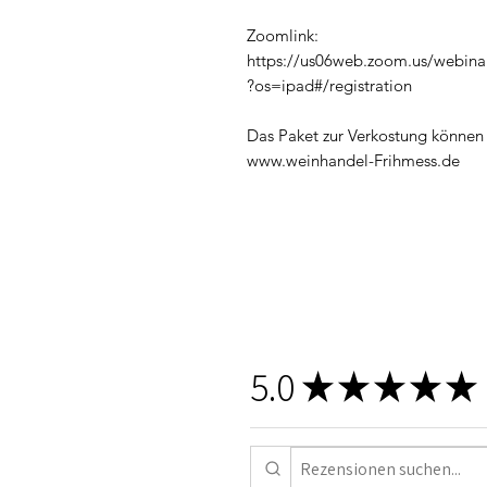
Zoomlink:
https://us06web.zoom.us/webin
?os=ipad#/registration
Das Paket zur Verkostung können
www.weinhandel-Frihmess.de
5.0
★
★
★
★
★