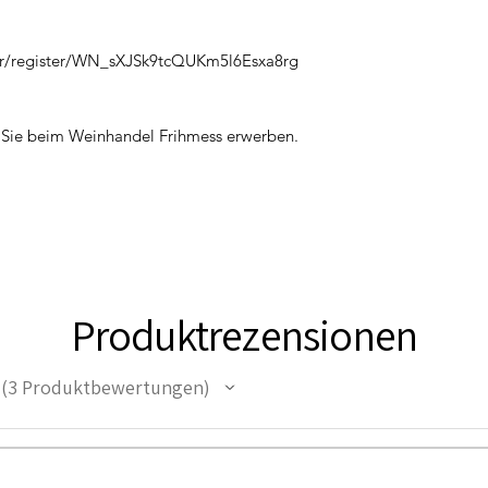
ar/register/WN_sXJSk9tcQUKm5l6Esxa8rg
 Sie beim Weinhandel Frihmess erwerben.
Produktrezensionen
3
Produktbewertungen
3