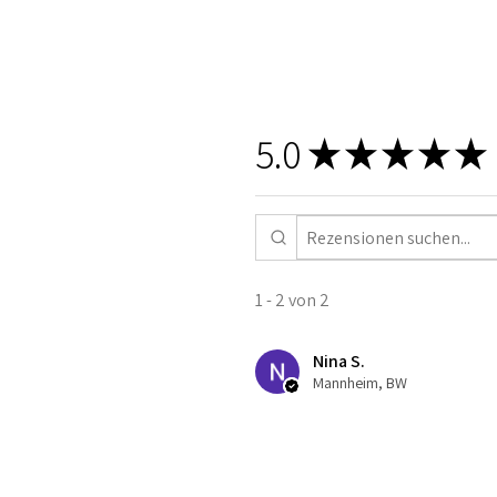
5.0
★
★
★
★
★
1 - 2 von 2
Nina S.
Mannheim, BW