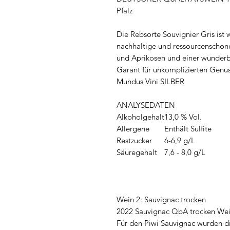
Pfalz
Die Rebsorte Souvignier Gris ist 
nachhaltige und ressourcenschon
und Aprikosen und einer wunderba
Garant für unkomplizierten Genu
Mundus Vini SILBER
ANALYSEDATEN
Alkoholgehalt
13,0 % Vol.
Allergene
Enthält Sulfite
Restzucker
6-6,9 g/L
Säuregehalt
7,6 - 8,0 g/L
Wein 2: Sauvignac trocken
2022 Sauvignac QbA trocken Wei
Für den Piwi Sauvignac wurden di