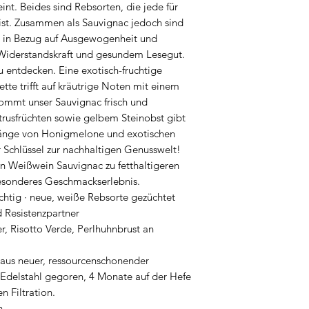
nt. Beides sind Rebsorten, die jede für
 ist. Zusammen als Sauvignac jedoch sind
ar in Bezug auf Ausgewogenheit und
Widerstandskraft und gesundem Lesegut.
u entdecken. Eine exotisch-fruchtige
te trifft auf kräutrige Noten mit einem
mt unser Sauvignac frisch und
rusfrüchten sowie gelbem Steinobst gibt
länge von Honigmelone und exotischen
r Schlüssel zur nachhaltigen Genusswelt!
en Weißwein Sauvignac zu fetthaltigeren
besonderes Geschmackserlebnis.
uchtig · neue, weiße Rebsorte gezüchtet
d Resistenzpartner
r, Risotto Verde, Perlhuhnbrust an
 aus neuer, ressourcenschonender
 Edelstahl gegoren, 4 Monate auf der Hefe
en Filtration.
n