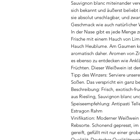
Sauvignon blanc miteinander verei
sich bekannt und äußerst beliebt
sie absolut unschlagbar, und zw
Geschmack wie auch natürlicher 
In der Nase gibt es jede Menge z
Frische mit einem Hauch von Limet
Hauch Heublume. Am Gaumen kom
aromatisch daher. Aromen von Zit
es ebenso zu entdecken wie Ank
Früchten. Dieser Weißwein ist de
Tipp des Winzers: Serviere unser
Soßen. Das verspricht ein ganz 
Beschreibung: Frisch, exotisch-fr
aus Riesling, Sauvignon blanc un
Speiseempfehlung: Antipasti Telle
Estragon Rahm
Vinifikation: Moderner Weißwein
Rebsorte. Schonend gepresst, im
gereift, gefüllt mit nur einer grob
Qualität: Deutscher Qualitätswei