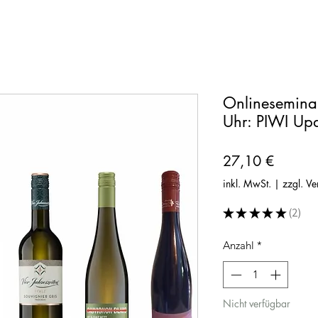
Onlinesemin
Uhr: PIWI Up
Preis
27,10 €
inkl. MwSt.
|
zzgl. V
★
★
★
★
★
2
2
Anzahl
*
Nicht verfügbar