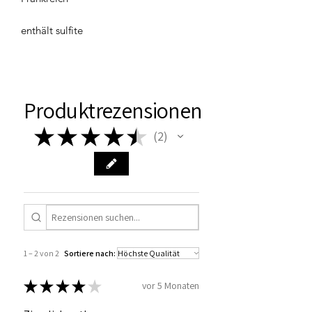
enthält sulfite
Produktrezensionen
★
★
★
★
★
2
2
1 – 2 von 2
Sortiere nach:
★
★
★
★
★
vor 5 Monaten