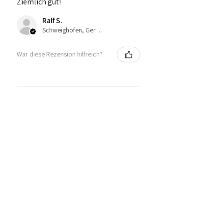
Ziemlich gut!
Ralf S.
Schweighofen, Germany
War diese Rezension hilfreich?
★
★
★
★
★
vor 9 Monaten
Tadellos
Schnelle, zuverlässige Lieferung,
ausgezeichneter Wein.
Werner D.
Weinheim, BW
War diese Rezension hilfreich?