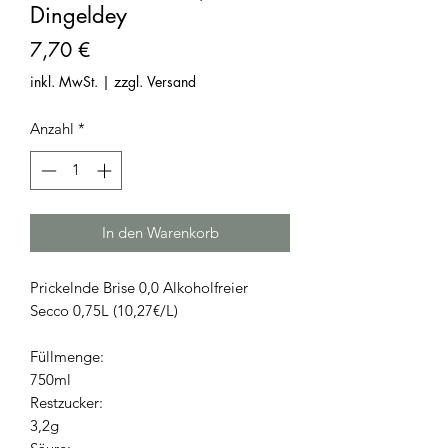
Dingeldey
Preis
7,70 €
inkl. MwSt.
|
zzgl. Versand
Anzahl
*
In den Warenkorb
Prickelnde Brise 0,0 Alkoholfreier
Secco 0,75L (10,27€/L)
Füllmenge:
750ml
Restzucker:
3,2g